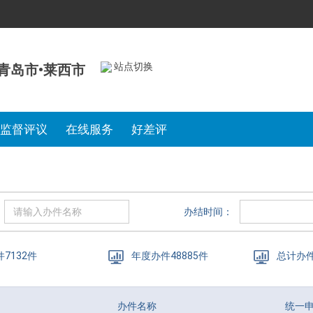
站点切换
青岛市•莱西市
监督评议
在线服务
好差评
办结时间：
件7132件
年度办件48885件
总计办件
办件名称
统一