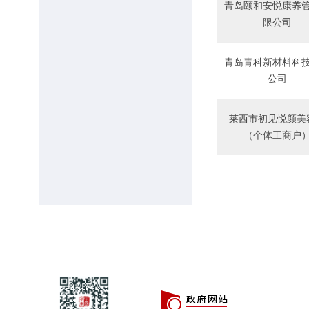
青岛颐和安悦康养
限公司
莱西市卫生健康局
莱西市农业农村局
青岛青科新材料科
公司
莱西市财政局
莱西市自然资源局
莱西市初见悦颜美
莱西市应急管理局
（个体工商户
莱西市文化和旅游局
莱西市工业和信息化局
莱西市综合行政执法局
莱西市民政局
青岛埃维燃气有限公司
莱西市行政审批服务局