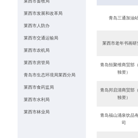
莱西市畜牧局
莱西市发展和改革局
青岛三通加油
莱西市人防办
莱西市交通运输局
莱西市老年书画研
莱西市农机局
莱西市房管局
青岛恒聚维商贸部
独资）
青岛市生态环境局莱西分局
莱西市食药监局
青岛邦启清商贸部
独资）
莱西市水利局
莱西市林业局
青岛福山涌泉饮品
司
莱西市气象局
莱西市住房和城乡建设局