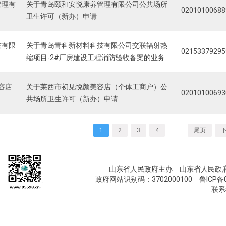
管理有
关于青岛颐和安悦康养管理有限公司公共场所
02010100688
卫生许可（新办）申请
技有限
关于青岛青科新材料科技有限公司交联辐射热
02153379295
缩项目-2#厂房建设工程消防验收备案的业务
容店
关于莱西市初见悦颜美容店（个体工商户）公
02010100693
）
共场所卫生许可（新办）申请
1
2
3
4
…
尾页
山东省人民政府主办 山东省人民政
政府网站识别码：3702000100
鲁ICP备0
联系