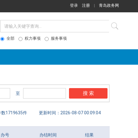
登录
注册
|
青岛政务网
全部
权力事项
服务事项
搜 索
至
数1719635件
更新时间：2026-08-07 00:09:04
申办号
办结时间
结果