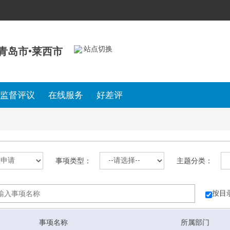
站点切换
青岛市•莱西市
监督评议
在线服务
好差评
事项类型：
主题分类：
按目
事项名称
所属部门