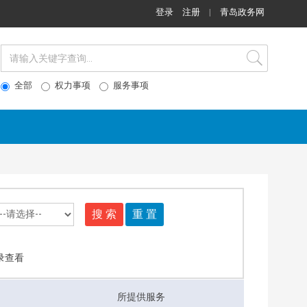
登录
注册
|
青岛政务网
全部
权力事项
服务事项
搜 索
重 置
录查看
所提供服务