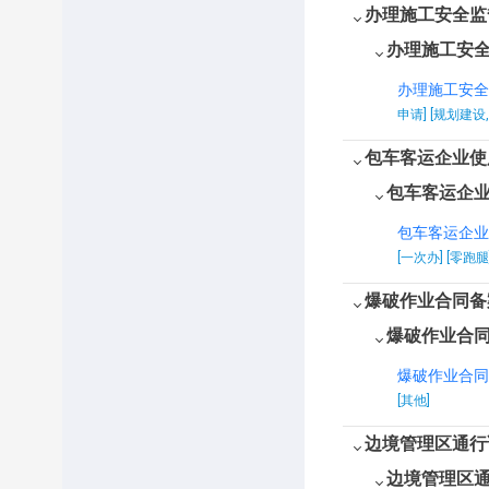
莱西市文化和旅游局
办理施工安全监
办理施工安
莱西市工业和信息化局
办理施工安全
莱西市综合行政执法局
申请] [规划建
莱西市民政局
包车客运企业使
中共莱西市委统一战线工作
包车客运企
部
包车客运企业
莱西市医疗保障局
[一次办] [零跑腿
莱西市烟草专卖局
爆破作业合同备
爆破作业合
莱西市退役军人事务局
爆破作业合同
莱西市税务局
[其他]
莱西市消防救援局
边境管理区通行
莱西市行政审批服务局
边境管理区