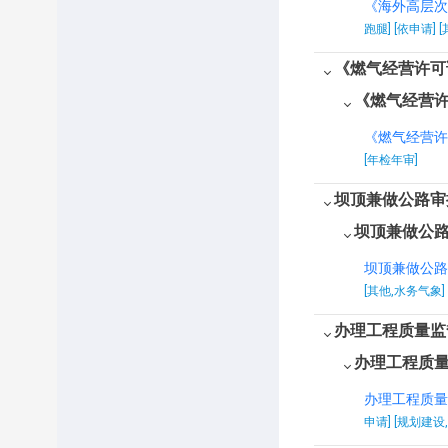
《海外高层次
跑腿] [依申请] 
莱西市水利局
《燃气经营许可
莱西市气象局
《燃气经营
莱西市住房和城乡建设局
《燃气经营许
莱西市卫生健康局
[年检年审]
莱西市农业农村局
坝顶兼做公路审
坝顶兼做公
莱西市财政局
坝顶兼做公路
莱西市自然资源局
[其他,水务气象]
中共莱西市委办公室
办理工程质量监
莱西市人力资源和社会保障
办理工程质
局
办理工程质量
莱西市应急管理局
申请] [规划建